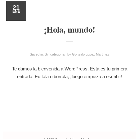
21
ENE
¡Hola, mundo!
Saved in:
Sin categoría
by
Gonzalo López Martínez
Te damos la bienvenida a WordPress. Esta es tu primera
entrada. Edítala o bórrala, ¡luego empieza a escribir!