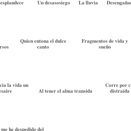
resplandece
Un desasosiego
La lluvia
Desengañad
Quien entona el dulce
Fragmentos de vida y
rsos
canto
sueño
ia la vida un
Corre por c
esaire
Al tener el alma transida
distraída
 me he despedido del