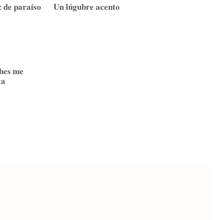
z de paraíso
Un lúgubre acento
hes me
ta