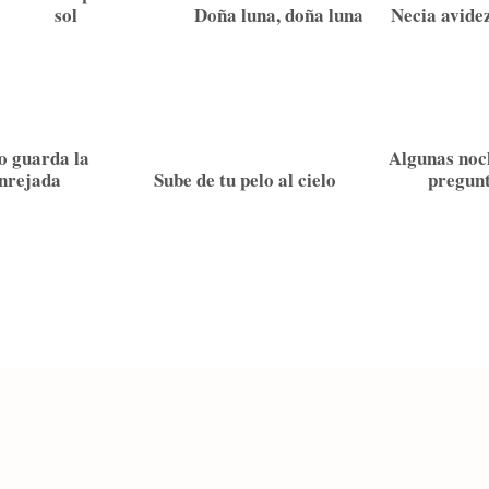
sol
Doña luna, doña luna
Necia avide
 guarda la
Algunas noc
nrejada
Sube de tu pelo al cielo
pregun