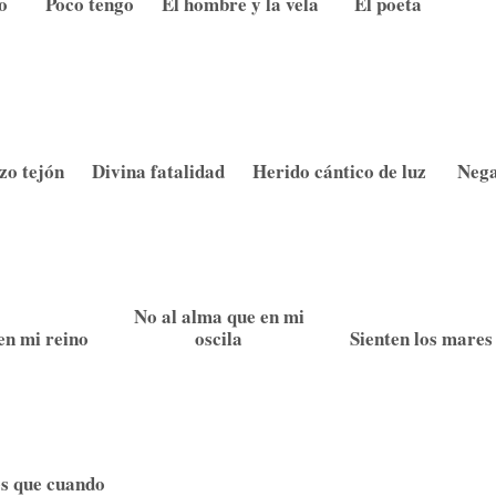
o
Poco tengo
El hombre y la vela
El poeta
zo tejón
Divina fatalidad
Herido cántico de luz
Nega
No al alma que en mi
en mi reino
oscila
Sienten los mares
s que cuando