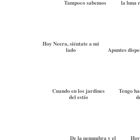
Tampoco sabemos
la luna 
Hoy Neera, siéntate a mi
lado
Apuntes dispe
Cuando en los jardines
Tengo hac
del estío
d
De la penumbra y el
Hoy